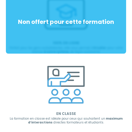
100% EN LIGNE
Parfait pour les gens autodidactes; elle vous permet d’
étudier
pour votre
licence
à votre rythme
, de façon autonome.
EN CLASSE
La formation en classe est idéale pour ceux qui souhaitent un
maximum
d’interactions
directes formateurs et étudiants.