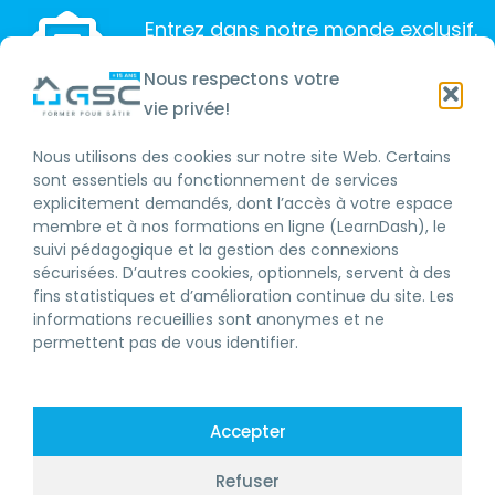
Entrez dans notre monde exclusif.
Promotions, conseils et plus encore!
Nous respectons votre
vie privée!
Nous utilisons des cookies sur notre site Web. Certains
SOUSCRIRE
sont essentiels au fonctionnement de services
explicitement demandés, dont l’accès à votre espace
membre et à nos formations en ligne (LearnDash), le
suivi pédagogique et la gestion des connexions
sécurisées. D’autres cookies, optionnels, servent à des
fins statistiques et d’amélioration continue du site. Les
LICENCE RBQ
informations recueillies sont anonymes et ne
permettent pas de vous identifier.
DEVENIR MEMBRE
FORMATION CONTINUE RBQ
Accepter
FORMATIONS RBQ
ENTREPRENEUR GÉNÉRAL
Refuser