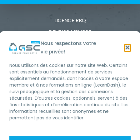
LICENCE RBQ
DEVENIR MEMBRE
FORMATION CONTINUE RBQ
Nous respectons votre
vie privée!
FORMATIONS RBQ
Nous utilisons des cookies sur notre site Web. Certains
ENTREPRENEUR GÉNÉRAL
sont essentiels au fonctionnement de services
explicitement demandés, dont l’accès à votre espace
ENTREPRENEUR SPÉCIALISÉ
membre et à nos formations en ligne (LearnDash), le
suivi pédagogique et la gestion des connexions
À PROPOS
sécurisées. D’autres cookies, optionnels, servent à des
fins statistiques et d’amélioration continue du site. Les
NOS SERVICES
informations recueillies sont anonymes et ne
permettent pas de vous identifier.
TRAVAILLER CHEZ GSC