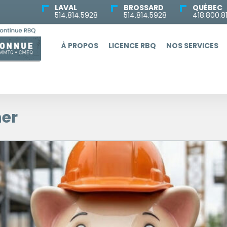
LAVAL
BROSSARD
QUÉBEC
514.814.5928
514.814.5928
418.800.8
À PROPOS
LICENCE RBQ
NOS SERVICES
er