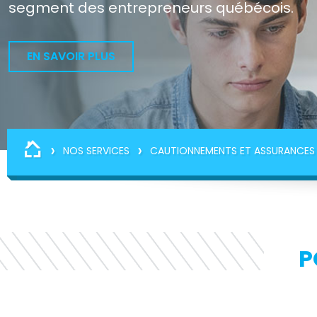
segment des entrepreneurs québécois.
EN SAVOIR PLUS
›
›
NOS SERVICES
CAUTIONNEMENTS ET ASSURANCES
P