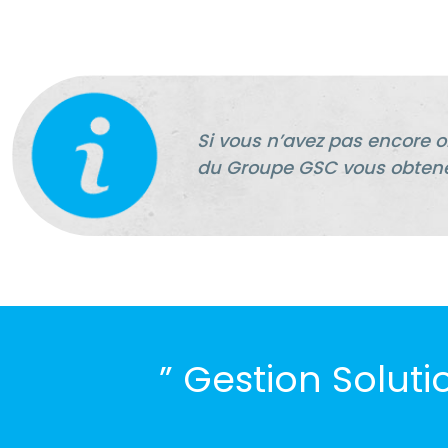
Si vous n’avez pas encore
du Groupe GSC vous obtene
” Gestion Soluti