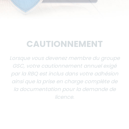
PROMOTIONS
Grâce à nos nombreux partenaires
bénéficiez de rabais avantageux auprès
de plusieurs bannières renommées dans
le domaine de la construction, de
l’automobile, du divertissement, de la
restauration et de plusieurs produits et
services.