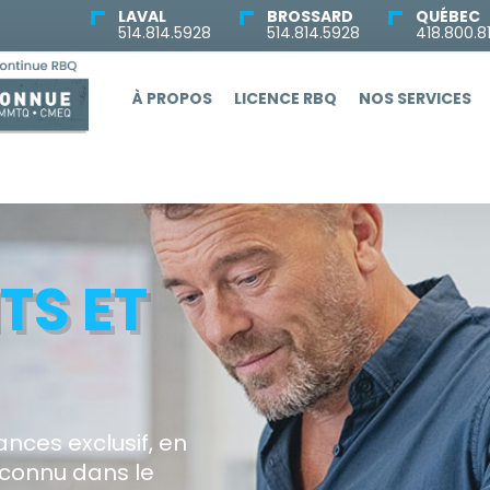
LAVAL
BROSSARD
QUÉBEC
514.814.5928
514.814.5928
418.800.8
À PROPOS
LICENCE RBQ
NOS SERVICES
TS ET
nces exclusif, en
econnu dans le