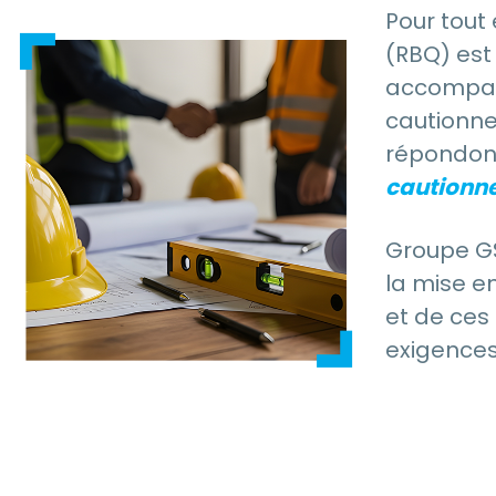
Pour tout
(RBQ) est
accompagn
cautionne
répondons
cautionn
Groupe GS
la mise e
et de ces
exigences