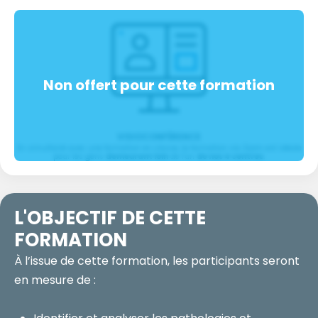
VISIOCONFÉRENCE
En simultané avec une formation en classe, la formation via Zoom est idéale
pour les gens
demeurant loin
de l'un
de nos 4 centres
.
L'OBJECTIF
DE CETTE
FORMATION
À l’issue de cette formation, les participants seront
en mesure de :