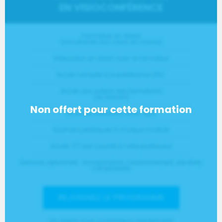
EN VISIOCONFÉRENCE
Formation en direct
(simultanée aux cours en classe)
Interaction en direct avec le formateur
Accès complet à la plateforme GSC
Accès aux vidéos des formations
(au besoin)
Modules interactifs avec quiz
Examens pratiques à chaque module
Accès 7/7 par courriel à votre professeur
Services optionnels : incorporation, cautionnement, site Web,
comptabilité
REJOIGNEZ LE PROGRAMME
Un agent vous contactera rapidement