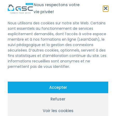
Nous respectons votre
vie privée!
SOUSCRIRE
Nous utilisons des cookies sur notre site Web. Certains
sont essentiels au fonctionnement de services
explicitement demandés, dont l’accès à votre espace
membre et à nos formations en ligne (LearnDash), le
LICENCE RBQ
suivi pédagogique et la gestion des connexions
sécurisées. D’autres cookies, optionnels, servent à des
DEVENIR MEMBRE
fins statistiques et d’amélioration continue du site. Les
informations recueillies sont anonymes et ne
FORMATION CONTINUE RBQ
permettent pas de vous identifier.
FORMATIONS RBQ
ENTREPRENEUR GÉNÉRAL
Accepter
ENTREPRENEUR SPÉCIALISÉ
Refuser
À PROPOS
Voir les cookies
NOS SERVICES