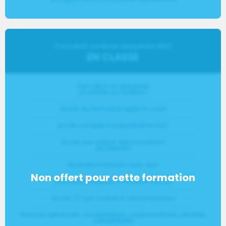
Formation continue obligatoire RBQ
EN CLASSE
Formation en présentiel
(4 centres au Québec)
Accès au formateur après le cours
Accès complet à la plateforme GSC
Accès aux vidéos des formations
(au besoin)
Modules interactifs avec quiz
Examens pratiques à chaque module
Accès 7/7 par courriel à votre professeur​
Services optionnels : incorporation, cautionnement, site Web,
comptabilité