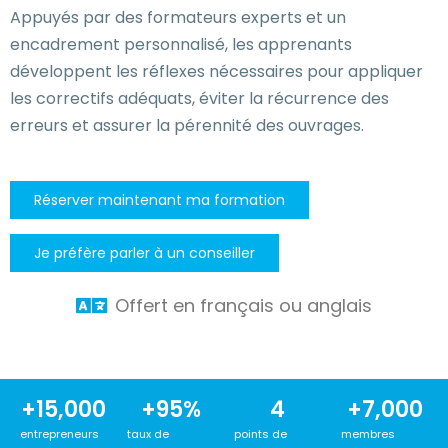
Appuyés par des formateurs experts et un
encadrement personnalisé, les apprenants
développent les réflexes nécessaires pour appliquer
les correctifs adéquats, éviter la récurrence des
erreurs et assurer la pérennité des ouvrages.
Réserver maintenant ma formation
Je préfère parler à un conseiller
Offert en français ou anglais
+
15,000
+
95
%
4
+
7,000
entrepreneurs
taux de
points de
membres