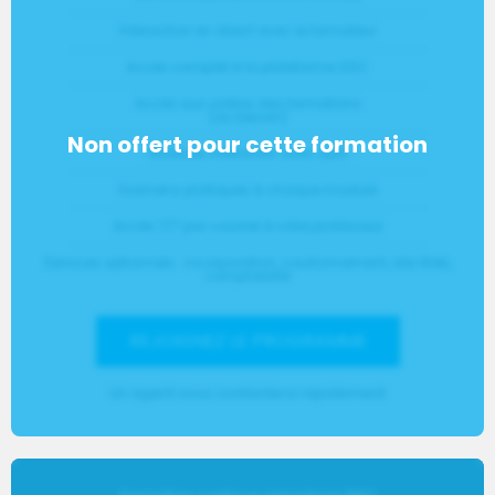
Interaction en direct avec le formateur
Accès complet à la plateforme GSC
Accès aux vidéos des formations
(au besoin)
Modules interactifs avec quiz
Examens pratiques à chaque module
Accès 7/7 par courriel à votre professeur
Services optionnels : incorporation, cautionnement, site Web,
comptabilité
REJOIGNEZ LE PROGRAMME
Un agent vous contactera rapidement