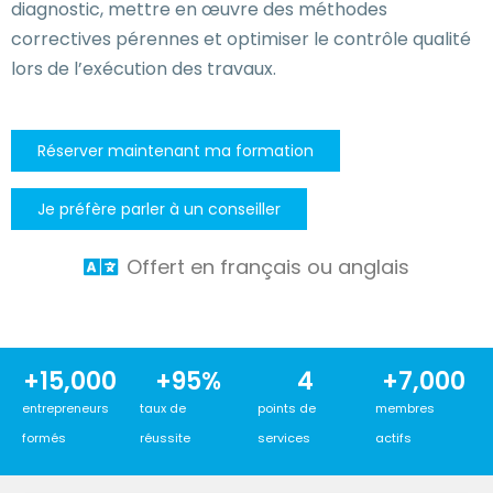
diagnostic, mettre en œuvre des méthodes
correctives pérennes et optimiser le contrôle qualité
lors de l’exécution des travaux.
Réserver maintenant ma formation
Je préfère parler à un conseiller
Offert en français ou anglais
+
15,000
+
95
%
4
+
7,000
entrepreneurs
taux de
points de
membres
formés
réussite
services
actifs