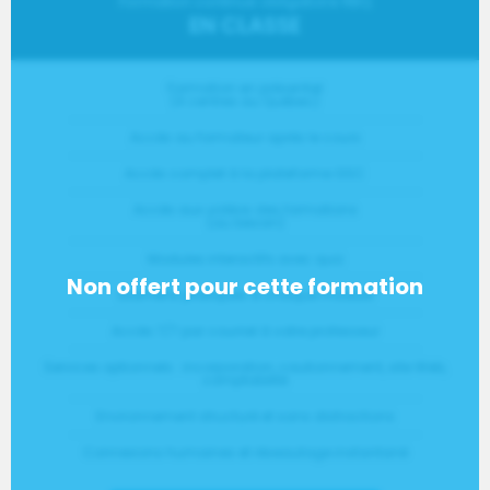
Formation continue obligatoire RBQ
EN CLASSE
Formation en présentiel
(4 centres au Québec)
Accès au formateur après le cours
Accès complet à la plateforme GSC
Accès aux vidéos des formations
(au besoin)
Modules interactifs avec quiz
Examens pratiques à chaque module
Accès 7/7 par courriel à votre professeur​
Services optionnels : incorporation, cautionnement, site Web,
comptabilité
Environnement structuré et sans distractions
Connexions humaines et réseautage instantané