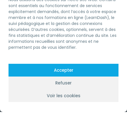
sont essentiels au fonctionnement de services
explicitement demandés, dont l’accès à votre espace
membre et à nos formations en ligne (LearnDash), le
suivi pédagogique et la gestion des connexions
LICENCE RBQ
sécurisées. D’autres cookies, optionnels, servent à des
DEVENIR MEMBRE
fins statistiques et d’amélioration continue du site. Les
informations recueillies sont anonymes et ne
FORMATION CONTINUE RBQ
permettent pas de vous identifier.
FORMATIONS RBQ
ENTREPRENEUR GÉNÉRAL
Accepter
ENTREPRENEUR SPÉCIALISÉ
Refuser
À PROPOS
Voir les cookies
NOS SERVICES
EN
TRAVAILLER CHEZ GSC